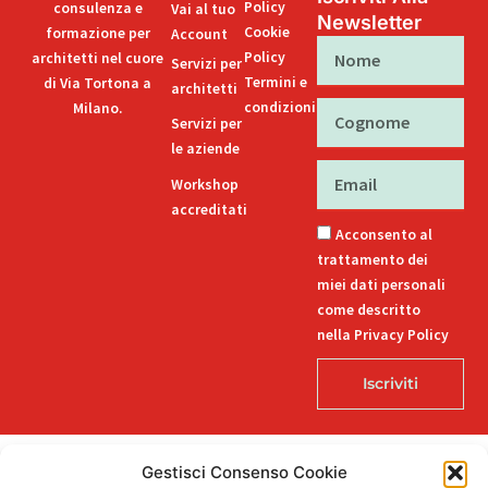
Policy
consulenza e
Vai al tuo
Newsletter
Cookie
formazione per
Account
Nome
Policy
architetti nel cuore
Servizi per
Termini e
di Via Tortona a
architetti
condizioni
Milano.
Cognome
Servizi per
le aziende
Email
Workshop
accreditati
Acconsento al
trattamento dei
miei dati personali
come descritto
nella Privacy Policy
Iscriviti
Gestisci Consenso Cookie