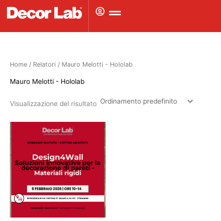
Vai
al
contenuto
Home
/ Relatori / Mauro Melotti - Hololab
Mauro Melotti - Hololab
Visualizzazione del risultato