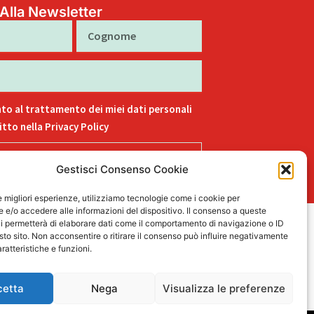
i Alla Newsletter
Cognome
to al trattamento dei miei dati personali
tto nella Privacy Policy
Iscriviti
Gestisci Consenso Cookie
le migliori esperienze, utilizziamo tecnologie come i cookie per
e/o accedere alle informazioni del dispositivo. Il consenso a queste
i permetterà di elaborare dati come il comportamento di navigazione o ID
L
F
I
T
P
sto sito. Non acconsentire o ritirare il consenso può influire negativamente
15
ratteristiche e funzioni.
i
a
n
i
i
n
c
s
k
n
k
e
t
t
t
cetta
Nega
Visualizza le preferenze
e
b
a
o
e