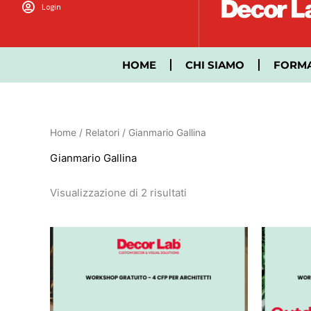
Vai
Login
al
contenuto
HOME
CHI SIAMO
FORM
Home
/ Relatori / Gianmario Gallina
Gianmario Gallina
Visualizzazione di 2 risultati