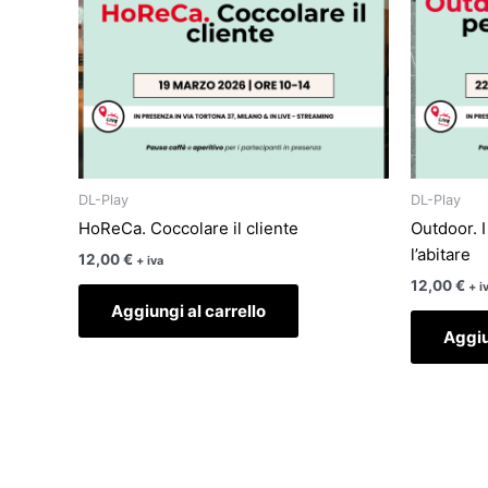
DL-Play
DL-Play
HoReCa. Coccolare il cliente
Outdoor. I
l’abitare
12,00
€
+ iva
12,00
€
+ i
Aggiungi al carrello
Aggiu