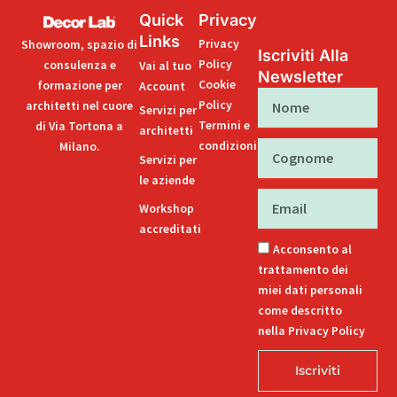
Quick
Privacy
Links
Privacy
Showroom, spazio di
Iscriviti Alla
Policy
consulenza e
Vai al tuo
Newsletter
Cookie
formazione per
Account
Nome
Policy
architetti nel cuore
Servizi per
Termini e
di Via Tortona a
architetti
condizioni
Milano.
Cognome
Servizi per
le aziende
Email
Workshop
accreditati
Acconsento al
trattamento dei
miei dati personali
come descritto
nella Privacy Policy
Iscriviti