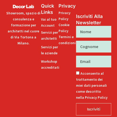
Quick
Privacy
Links
Privacy
Showroom, spazio di
Iscriviti Alla
Policy
consulenza e
Vai al tuo
Newsletter
Cookie
formazione per
Account
Nome
Policy
architetti nel cuore
Servizi per
Termini e
di Via Tortona a
architetti
condizioni
Milano.
Cognome
Servizi per
le aziende
Email
Workshop
accreditati
Acconsento al
trattamento dei
miei dati personali
come descritto
nella Privacy Policy
Iscriviti