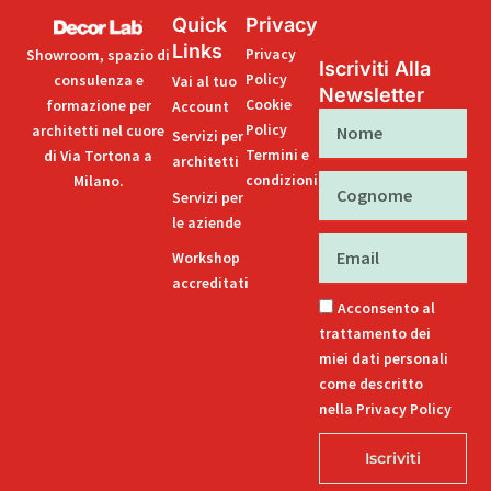
Quick
Privacy
Links
Privacy
Showroom, spazio di
Iscriviti Alla
Policy
consulenza e
Vai al tuo
Newsletter
Cookie
formazione per
Account
Nome
Policy
architetti nel cuore
Servizi per
Termini e
di Via Tortona a
architetti
condizioni
Milano.
Cognome
Servizi per
le aziende
Email
Workshop
accreditati
Acconsento al
trattamento dei
miei dati personali
come descritto
nella Privacy Policy
Iscriviti