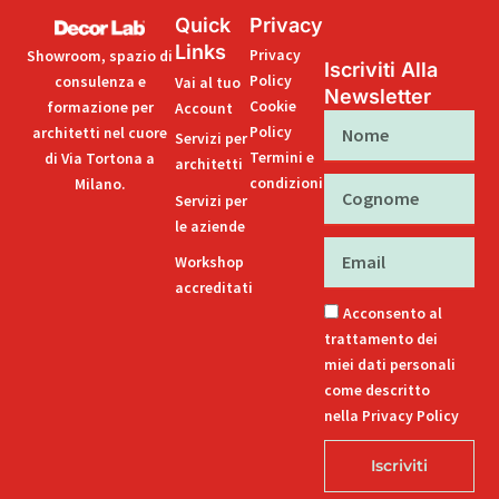
Quick
Privacy
Links
Privacy
Showroom, spazio di
Iscriviti Alla
Policy
consulenza e
Vai al tuo
Newsletter
Cookie
formazione per
Account
Nome
Policy
architetti nel cuore
Servizi per
Termini e
di Via Tortona a
architetti
condizioni
Milano.
Cognome
Servizi per
le aziende
Email
Workshop
accreditati
Acconsento al
trattamento dei
miei dati personali
come descritto
nella Privacy Policy
Iscriviti