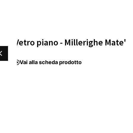
Vai alla scheda prodotto
Vai alla scheda prodotto
Vetro piano - Millerighe Mate'
Vetro piano - Nuvola
Vai alla scheda prodotto
Vai alla scheda prodotto