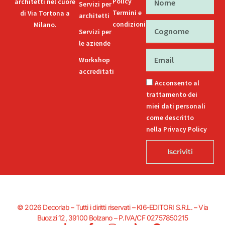
Policy
architetti nel cuore
Servizi per
Termini e
di Via Tortona a
architetti
condizioni
Milano.
Cognome
Servizi per
le aziende
Email
Workshop
accreditati
Acconsento al
trattamento dei
miei dati personali
come descritto
nella Privacy Policy
Iscriviti
© 2026 Decorlab – Tutti i diritti riservati – KI6-EDITORI S.R.L. – Via
Buozzi 12, 39100 Bolzano – P.IVA/CF 02757850215