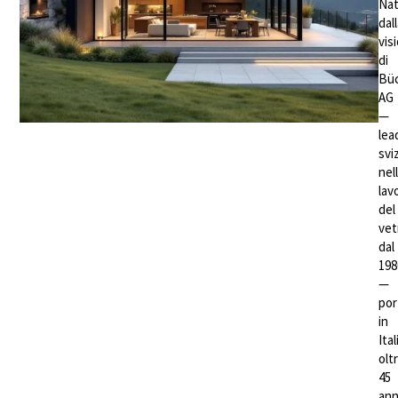
Na
dal
vis
di
Büc
AG
—
lea
svi
nel
lav
del
vet
dal
198
—
por
in
Ital
olt
45
ann