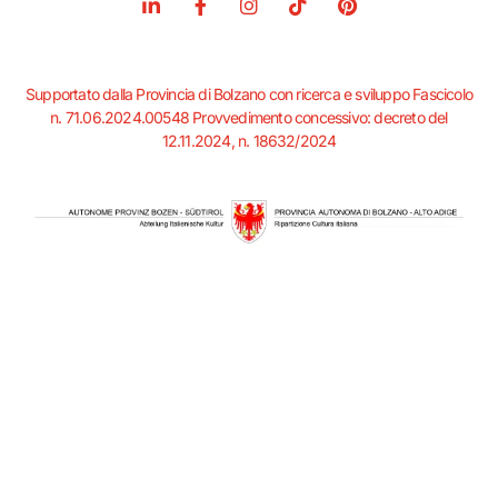
L
F
I
T
P
i
a
n
i
i
n
c
s
k
n
k
e
t
t
t
e
b
a
o
e
Supportato dalla Provincia di Bolzano con ricerca e sviluppo Fascicolo
d
o
g
k
r
n. 71.06.2024.00548 Provvedimento concessivo: decreto del
i
o
r
e
12.11.2024, n. 18632/2024
n
k
a
s
-
-
m
t
i
f
n