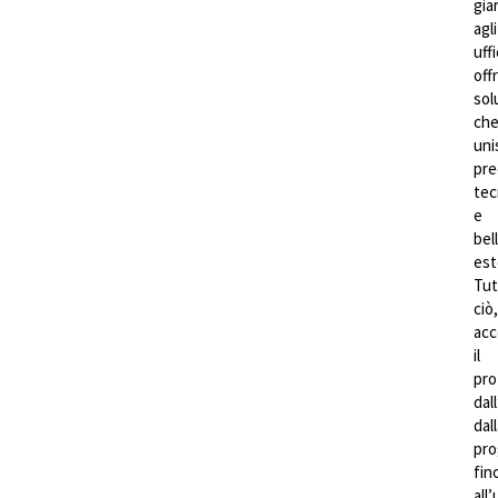
gia
agli
uffi
off
sol
ch
uni
pre
tec
e
bel
est
Tut
ciò,
ac
il
pro
dall
dal
pro
fin
all