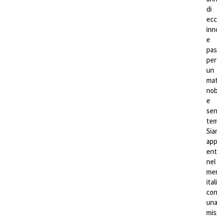
di
ecc
inn
e
pas
per
un
mat
nob
e
sen
tem
Sia
ap
ent
nel
mer
ita
co
un
mis