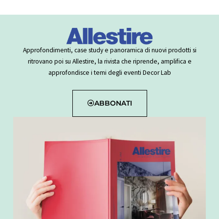
k
t
e
t
t
e
e
b
a
o
d
r
o
g
k
i
e
o
r
Approfondimenti, case study e panoramica di nuovi prodotti si
n
s
k
a
ritrovano poi su Allestire, la rivista che riprende, amplifica e
-
t
m
approfondisce i temi degli eventi Decor Lab
i
n
ABBONATI