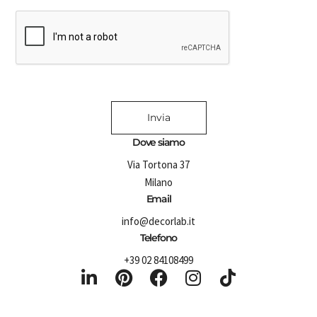
Invia
Dove siamo
Via Tortona 37
Milano
Email
info@decorlab.it
Telefono
+39 02 84108499
L
P
F
I
T
i
i
a
n
i
n
n
c
s
k