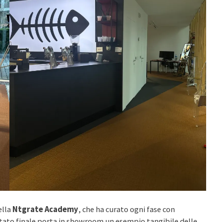
ella
Ntgrate Academy
, che ha curato ogni fase con
sultato finale porta in showroom un esempio tangibile delle