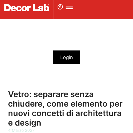
Vai
al
contenuto
Devi accedere al tuo account
per vedere questo contenuto
Login
Non hai ancora un account su decorlab.it?
Registrati qui
Vetro: separare senza
chiudere, come elemento per
nuovi concetti di architettura
e design
4 Marzo 2027