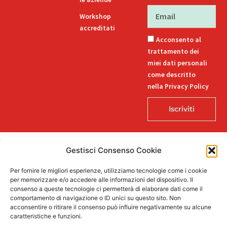
Email
Workshop
accreditati
Acconsento al
trattamento dei
miei dati personali
come descritto
nella Privacy Policy
Iscriviti
Gestisci Consenso Cookie
© 2026 Decorlab – Tutti i diritti riservati – KI6-EDITORI S.R.L. – Via
Per fornire le migliori esperienze, utilizziamo tecnologie come i cookie
Buozzi 12, 39100 Bolzano – P.IVA/CF 02757850215
per memorizzare e/o accedere alle informazioni del dispositivo. Il
L
F
I
T
P
consenso a queste tecnologie ci permetterà di elaborare dati come il
i
a
n
i
i
comportamento di navigazione o ID unici su questo sito. Non
n
c
s
k
n
acconsentire o ritirare il consenso può influire negativamente su alcune
k
e
t
t
t
caratteristiche e funzioni.
e
b
a
o
e
Supportato dalla Provincia di Bolzano con ricerca e sviluppo Fascicolo