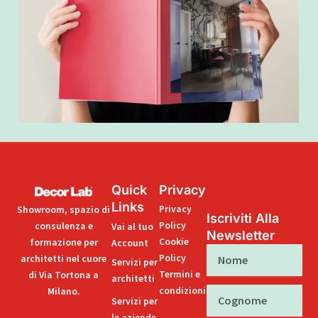
Quick
Privacy
Links
Privacy
Showroom, spazio di
Iscriviti Alla
Policy
consulenza e
Vai al tuo
Newsletter
Cookie
formazione per
Account
Nome
Policy
architetti nel cuore
Servizi per
Termini e
di Via Tortona a
architetti
condizioni
Milano.
Cognome
Servizi per
le aziende