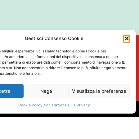
Gestisci Consenso Cookie
i Alla Newsletter
le migliori esperienze, utilizziamo tecnologie come i cookie per
e/o accedere alle informazioni del dispositivo. Il consenso a queste
Cognome
i permetterà di elaborare dati come il comportamento di navigazione o ID
sto sito. Non acconsentire o ritirare il consenso può influire negativamente
ratteristiche e funzioni.
cetta
Nega
Visualizza le preferenze
to al trattamento dei miei dati personali
tto nella Privacy Policy
Cookie Policy
Dichiarazione sulla Privacy
Iscriviti