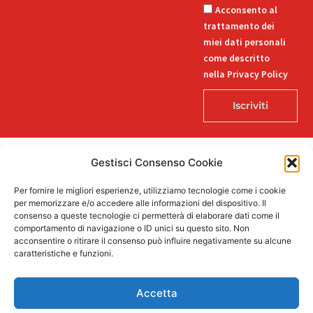
Acconsento al
trattamento dei
miei dati personali
come descritto
nella Privacy Policy
Iscriviti
Gestisci Consenso Cookie
© 2026 Decorlab – Tutti i diritti riservati – KI6-EDITORI S.R.L. – Via
Per fornire le migliori esperienze, utilizziamo tecnologie come i cookie
Buozzi 12, 39100 Bolzano – P.IVA/CF 02757850215
per memorizzare e/o accedere alle informazioni del dispositivo. Il
L
F
I
T
P
consenso a queste tecnologie ci permetterà di elaborare dati come il
i
a
n
i
i
comportamento di navigazione o ID unici su questo sito. Non
n
c
s
k
n
acconsentire o ritirare il consenso può influire negativamente su alcune
k
e
t
t
t
caratteristiche e funzioni.
e
b
a
o
e
Supportato dalla Provincia di Bolzano con ricerca e sviluppo Fascicolo
d
o
g
k
r
n. 71.06.2024.00548 Provvedimento concessivo: decreto del
i
o
r
e
Accetta
12.11.2024, n. 18632/2024
n
k
a
s
-
-
m
t