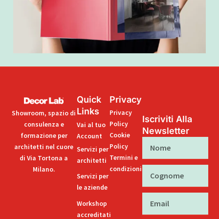
Quick
Privacy
Links
Privacy
Showroom, spazio di
Iscriviti Alla
Policy
consulenza e
Vai al tuo
Newsletter
Cookie
formazione per
Account
Nome
Policy
architetti nel cuore
Servizi per
Termini e
di Via Tortona a
architetti
condizioni
Milano.
Cognome
Servizi per
le aziende
Email
Workshop
accreditati