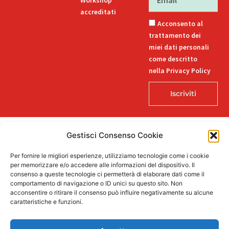
Workshop
accreditati
Acconsento al
trattamento dei
miei dati personali
come descritto
nella Privacy Policy
Iscriviti
Gestisci Consenso Cookie
© 2026 Decorlab – Tutti i diritti riservati – KI6-EDITORI S.R.L. – Via
Per fornire le migliori esperienze, utilizziamo tecnologie come i cookie
Buozzi 12, 39100 Bolzano – P.IVA/CF 02757850215
per memorizzare e/o accedere alle informazioni del dispositivo. Il
L
F
I
T
P
consenso a queste tecnologie ci permetterà di elaborare dati come il
i
a
n
i
i
comportamento di navigazione o ID unici su questo sito. Non
n
c
s
k
n
acconsentire o ritirare il consenso può influire negativamente su alcune
k
e
t
t
t
caratteristiche e funzioni.
e
b
a
o
e
Supportato dalla Provincia di Bolzano con ricerca e sviluppo Fascicolo
d
o
g
k
r
n. 71.06.2024.00548 Provvedimento concessivo: decreto del
i
o
r
e