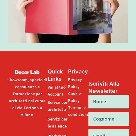
Quick
Privacy
Links
Privacy
Showroom, spazio di
Iscriviti Alla
Policy
consulenza e
Vai al tuo
Newsletter
Cookie
formazione per
Account
Nome
Policy
architetti nel cuore
Servizi per
Termini e
di Via Tortona a
architetti
condizioni
Milano.
Cognome
Servizi per
le aziende
Email