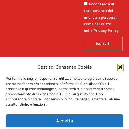
Acconsento al
trattamento dei
miei dati personali
come descritto
nella Privacy Policy
Iscriviti
Gestisci Consenso Cookie
© 2026 Decorlab – Tutti i diritti riservati – KI6-EDITORI S.R.L. – Via
Per fornire le migliori esperienze, utilizziamo tecnologie come i cookie
Buozzi 12, 39100 Bolzano – P.IVA/CF 02757850215
per memorizzare e/o accedere alle informazioni del dispositivo. Il
L
F
I
T
P
consenso a queste tecnologie ci permetterà di elaborare dati come il
i
a
n
i
i
comportamento di navigazione o ID unici su questo sito. Non
n
c
s
k
n
acconsentire o ritirare il consenso può influire negativamente su alcune
k
e
t
t
t
caratteristiche e funzioni.
e
b
a
o
e
Supportato dalla Provincia di Bolzano con ricerca e sviluppo Fascicolo
d
o
g
k
r
n. 71.06.2024.00548 Provvedimento concessivo: decreto del
i
o
r
e
Accetta
12.11.2024, n. 18632/2024
n
k
a
s
-
-
m
t