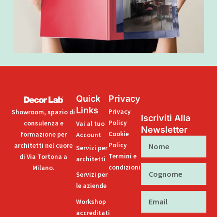
Quick
Privacy
Links
Privacy
Showroom, spazio di
Iscriviti Alla
Policy
consulenza e
Vai al tuo
Newsletter
Cookie
formazione per
Account
Nome
Policy
architetti nel cuore
Servizi per
Termini e
di Via Tortona a
architetti
condizioni
Milano.
Cognome
Servizi per
le aziende
Email
Workshop
accreditati