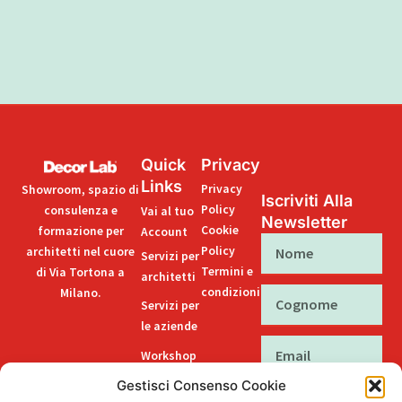
Quick
Privacy
Links
Privacy
Showroom, spazio di
Iscriviti Alla
Policy
consulenza e
Vai al tuo
Newsletter
Cookie
formazione per
Account
Nome
Policy
architetti nel cuore
Servizi per
Termini e
di Via Tortona a
architetti
condizioni
Milano.
Cognome
Servizi per
le aziende
Email
Workshop
accreditati
Gestisci Consenso Cookie
Acconsento al