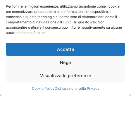
trattamento dei
Per fornire le migliori esperienze, utilizziamo tecnologie come i cookie
miei dati personali
per memorizzare e/o accedere alle informazioni del dispositivo. Il
consenso a queste tecnologie ci permetterà di elaborare dati come il
come descritto
comportamento di navigazione o ID unici su questo sito. Non
nella Privacy Policy
acconsentire o ritirare il consenso può influire negativamente su alcune
caratteristiche e funzioni.
Iscriviti
Accetta
Nega
© 2026 Decorlab – Tutti i diritti riservati – KI6-EDITORI S.R.L. – Via
Visualizza le preferenze
Buozzi 12, 39100 Bolzano – P.IVA/CF 02757850215
L
F
I
T
P
i
a
n
i
i
Cookie Policy
Dichiarazione sulla Privacy
n
c
s
k
n
k
e
t
t
t
e
b
a
o
e
Supportato dalla Provincia di Bolzano con ricerca e sviluppo Fascicolo
d
o
g
k
r
n. 71.06.2024.00548 Provvedimento concessivo: decreto del
i
o
r
e
12.11.2024, n. 18632/2024
n
k
a
s
-
-
m
t
i
f