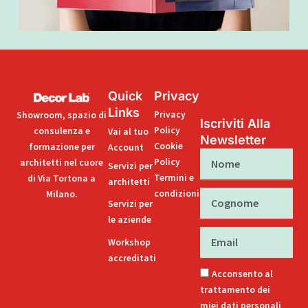
Quick
Privacy
Links
Privacy
Showroom, spazio di
Iscriviti Alla
Policy
consulenza e
Vai al tuo
Newsletter
Cookie
formazione per
Account
Nome
Policy
architetti nel cuore
Servizi per
Termini e
di Via Tortona a
architetti
condizioni
Milano.
Cognome
Servizi per
le aziende
Email
Workshop
accreditati
Acconsento al
trattamento dei
miei dati personali