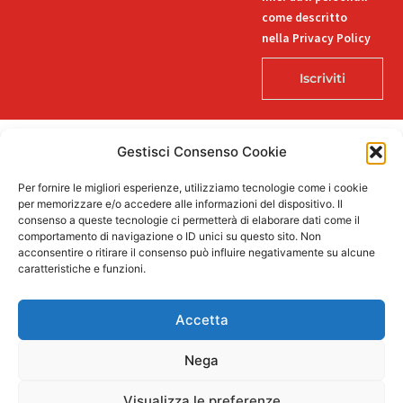
come descritto
nella Privacy Policy
Iscriviti
Gestisci Consenso Cookie
© 2026 Decorlab – Tutti i diritti riservati – KI6-EDITORI S.R.L. – Via
Per fornire le migliori esperienze, utilizziamo tecnologie come i cookie
Buozzi 12, 39100 Bolzano – P.IVA/CF 02757850215
per memorizzare e/o accedere alle informazioni del dispositivo. Il
L
F
I
T
P
consenso a queste tecnologie ci permetterà di elaborare dati come il
i
a
n
i
i
comportamento di navigazione o ID unici su questo sito. Non
n
c
s
k
n
acconsentire o ritirare il consenso può influire negativamente su alcune
k
e
t
t
t
caratteristiche e funzioni.
e
b
a
o
e
Supportato dalla Provincia di Bolzano con ricerca e sviluppo Fascicolo
d
o
g
k
r
n. 71.06.2024.00548 Provvedimento concessivo: decreto del
i
o
r
e
Accetta
12.11.2024, n. 18632/2024
n
k
a
s
-
-
m
t
i
f
Nega
n
Visualizza le preferenze