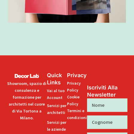
Quick
Privacy
Links
Privacy
Showroom, spazio di
Iscriviti Alla
Policy
consulenza e
Vai al tuo
Newsletter
Cookie
formazione per
Account
Nome
Policy
architetti nel cuore
Servizi per
Termini e
di Via Tortona a
architetti
condizioni
Milano.
Cognome
Servizi per
le aziende