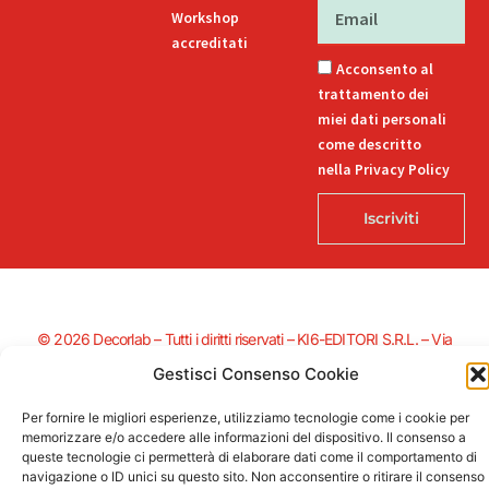
Email
Workshop
accreditati
Acconsento al
trattamento dei
miei dati personali
come descritto
nella Privacy Policy
Iscriviti
© 2026 Decorlab – Tutti i diritti riservati – KI6-EDITORI S.R.L. – Via
Buozzi 12, 39100 Bolzano – P.IVA/CF 02757850215
Gestisci Consenso Cookie
L
F
I
T
P
i
a
n
i
i
n
c
s
k
n
Per fornire le migliori esperienze, utilizziamo tecnologie come i cookie per
k
e
t
t
t
memorizzare e/o accedere alle informazioni del dispositivo. Il consenso a
e
b
a
o
e
queste tecnologie ci permetterà di elaborare dati come il comportamento di
Supportato dalla Provincia di Bolzano con ricerca e sviluppo Fascicolo
d
o
g
k
r
navigazione o ID unici su questo sito. Non acconsentire o ritirare il consenso