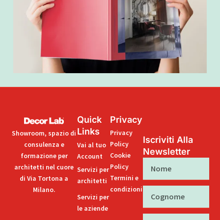
Quick
Privacy
Links
Privacy
Showroom, spazio di
Iscriviti Alla
Policy
consulenza e
Vai al tuo
Newsletter
Cookie
formazione per
Account
Nome
Policy
architetti nel cuore
Servizi per
Termini e
di Via Tortona a
architetti
condizioni
Milano.
Cognome
Servizi per
le aziende
Email