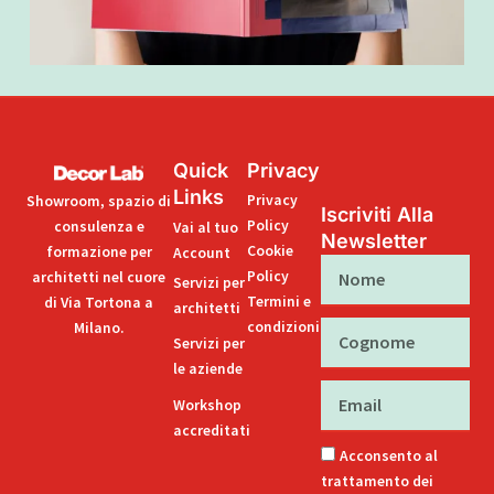
Quick
Privacy
Links
Privacy
Showroom, spazio di
Iscriviti Alla
Policy
consulenza e
Vai al tuo
Newsletter
Cookie
formazione per
Account
Nome
Policy
architetti nel cuore
Servizi per
Termini e
di Via Tortona a
architetti
condizioni
Milano.
Cognome
Servizi per
le aziende
Email
Workshop
accreditati
Acconsento al
trattamento dei