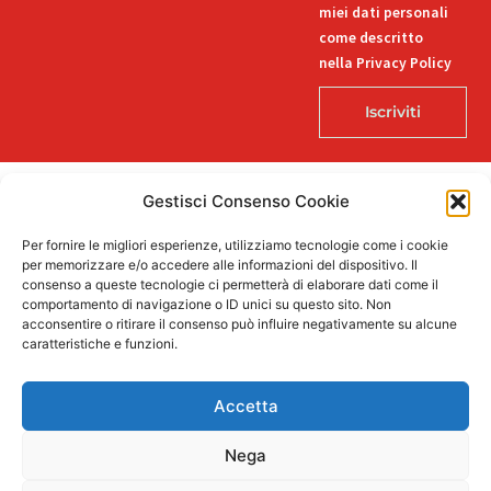
miei dati personali
come descritto
nella Privacy Policy
Iscriviti
Gestisci Consenso Cookie
© 2026 Decorlab – Tutti i diritti riservati – KI6-EDITORI S.R.L. – Via
Per fornire le migliori esperienze, utilizziamo tecnologie come i cookie
Buozzi 12, 39100 Bolzano – P.IVA/CF 02757850215
per memorizzare e/o accedere alle informazioni del dispositivo. Il
L
F
I
T
P
consenso a queste tecnologie ci permetterà di elaborare dati come il
i
a
n
i
i
comportamento di navigazione o ID unici su questo sito. Non
n
c
s
k
n
acconsentire o ritirare il consenso può influire negativamente su alcune
k
e
t
t
t
caratteristiche e funzioni.
e
b
a
o
e
Supportato dalla Provincia di Bolzano con ricerca e sviluppo Fascicolo
d
o
g
k
r
n. 71.06.2024.00548 Provvedimento concessivo: decreto del
i
o
r
e
Accetta
12.11.2024, n. 18632/2024
n
k
a
s
-
-
m
t
i
f
Nega
n