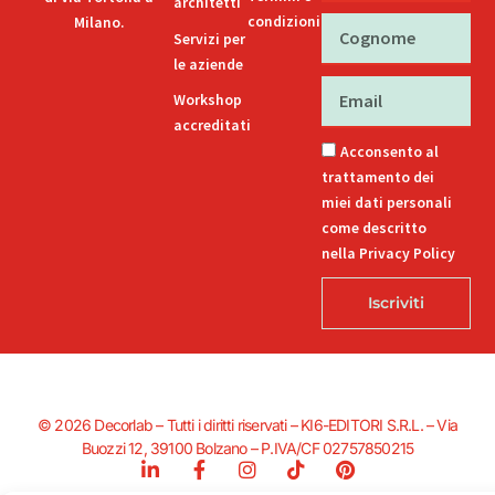
architetti
condizioni
Milano.
Cognome
Servizi per
le aziende
Email
Workshop
accreditati
Acconsento al
trattamento dei
miei dati personali
come descritto
nella Privacy Policy
Iscriviti
© 2026 Decorlab – Tutti i diritti riservati – KI6-EDITORI S.R.L. – Via
Buozzi 12, 39100 Bolzano – P.IVA/CF 02757850215
L
F
I
T
P
i
a
n
i
i