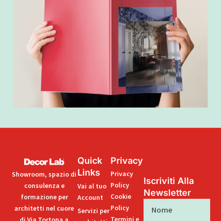
Quick
Privacy
Links
Privacy
Showroom, spazio di
Iscriviti Alla
Policy
consulenza e
Vai al tuo
Newsletter
Cookie
formazione per
Account
Nome
Policy
architetti nel cuore
Servizi per
Termini e
di Via Tortona a