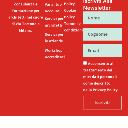
Iscriviti Alla
Policy
consulenza e
Vai al tuo
Newsletter
Cookie
formazione per
Account
Nome
Policy
architetti nel cuore
Servizi per
Termini e
di Via Tortona a
architetti
condizioni
Milano.
Cognome
Servizi per
le aziende
Email
Workshop
accreditati
Acconsento al
trattamento dei
miei dati personali
come descritto
nella Privacy Policy
Iscriviti